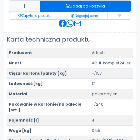
Dodaj do koszyka
Zapytaj o produkt
Negocjuj cenę
Karta techniczna produktu
Producent
Artech
Nr art.
AR-II-komplet24-sz
Ciężar kartonu/palety [kg]
-/157
Ładowność [kg]
12
Materiał
polipropylen
Pakowanie w kartonie/na palecie
-/240
[szt.]
Pojemność [l]
4
Waga [kg]
0.55