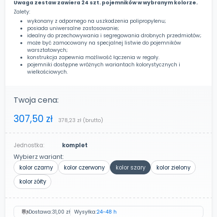
Uwaga zestaw zawiera 24 szt. pojemników w wybranym kolorze.
Zalety:
wykonany z odpornego na uszkodzenia polipropylenu;
posiada uniwersalne zastosowanie;
idealny do przechowywania i segregowania drobnych przedmiotów;
może być zamocowany na specjalnej listwie do pojemników
warsztatowych;
konstrukcja zapewnia możliwość łączenia w regały.
pojemniki dostępne wróżnych wariantach kolorystycznych i
wielkościowych.
Twoja cena:
307,50 zł
378,23 zł
(brutto)
Jednostka:
komplet
Wybierz wariant:
kolor czarny
kolor czerwony
kolor szary
kolor zielony
kolor żółty
Dostawa:
31,00 zł
Wysyłka:
24-48 h