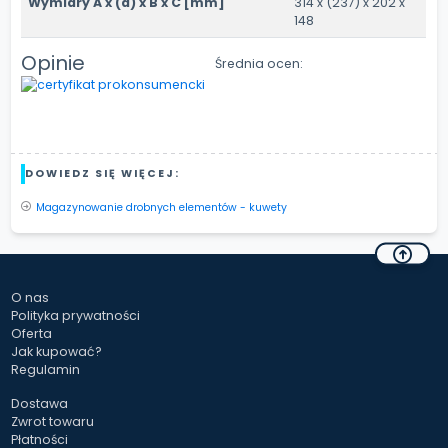
Wymiary A x (a) x B x C [mm]
314 x (237) x 202 x
148
Opinie
Średnia ocen:
DOWIEDZ SIĘ WIĘCEJ:
Magazynowanie drobnych elementów - kuwety
O nas
Polityka prywatności
Oferta
Jak kupować?
Regulamin
Dostawa
Zwrot towaru
Płatności