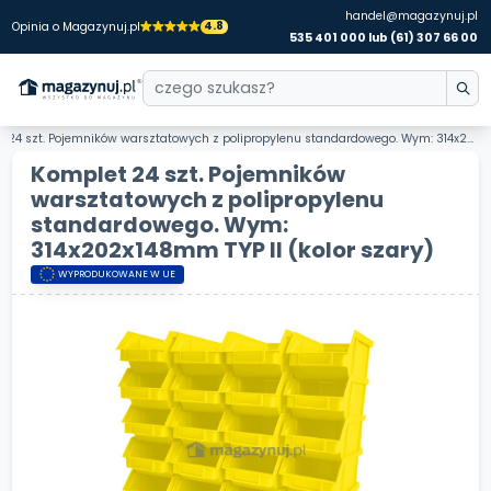
handel@magazynuj.pl
4.8
Opinia o Magazynuj.pl
535 401 000 lub (61) 307 66 00
24 szt. Pojemników warsztatowych z polipropylenu standardowego. Wym: 314x202x148mm TYP II
Komplet 24 szt. Pojemników
warsztatowych z polipropylenu
standardowego. Wym:
314x202x148mm TYP II
(kolor szary)
WYPRODUKOWANE W UE