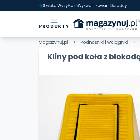
Szybka Wysyłka
Wykwalifikowani Doradcy
PRODUKTY
Magazynuj.pl
Podnośniki i wciągniki
Kliny pod koła z blokadą