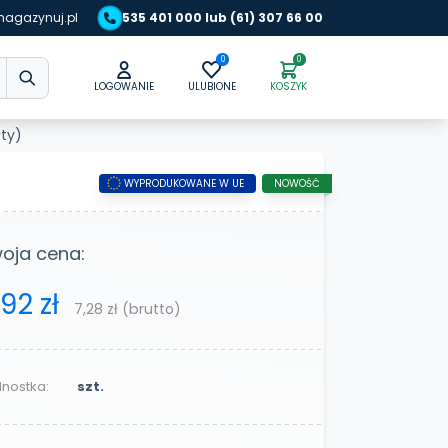
agazynuj.pl
535 401 000 lub (61) 307 66 00
0
0
LOGOWANIE
ULUBIONE
KOSZYK
łty)
WYPRODUKOWANE W UE
NOWOŚĆ
oja cena:
,92 zł
7,28 zł
(brutto)
nostka:
szt.