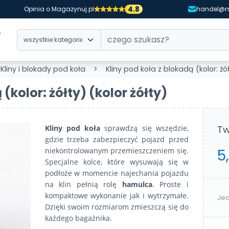
4.8
Opinia o Magazynuj.pl
handel@m
Kliny i blokady pod koła
Kliny pod koła z blokadą (kolor: żó
 (kolor: żółty)
(kolor żółty)
Kliny pod koła
sprawdzą się wszędzie,
Tw
gdzie trzeba zabezpieczyć pojazd przed
niekontrolowanym przemieszczeniem się.
5
Specjalne kolce, które wysuwają się w
podłoże w momencie najechania pojazdu
na klin pełnią rolę
hamulca
. Proste i
kompaktowe wykonanie jak i wytrzymałe.
Jed
Dzięki swoim rozmiarom zmieszczą się do
każdego bagażnika.