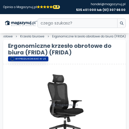
handel@magazynuj.pl
4.8
Opinia o Magazynuj.pl
535 401 000 lub (61) 307 66 00
emysłowe
Krzesła biurowe
Ergonomiczne krzesło obrotowe do biura (FRIDA)
Ergonomiczne krzesło obrotowe do
biura (FRIDA)
(FRIDA)
WYPRODUKOWANE W UE