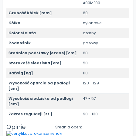
A00MF00
Grubość kółek [mm]
60
Kółka
nylonowe
Kolor stelaża
czarny
Podnośnik
gazowy
Średnica podstawy jezdnej [cm]
68
Szerokość siedziska [cm]
50
Udźwig [kg]
110
Wysokość oparcia od podłogi
120 - 129
[cm]
Wysokość siedziska od podłogi
47 - 57
[cm]
Zakres regulacji [st.]
90 - 130
Opinie
Średnia ocen: