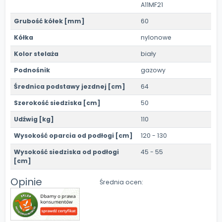
A11MF21
Grubość kółek [mm]
60
Kółka
nylonowe
Kolor stelaża
biały
Podnośnik
gazowy
Średnica podstawy jezdnej [cm]
64
Szerokość siedziska [cm]
50
Udźwig [kg]
110
Wysokość oparcia od podłogi [cm]
120 - 130
Wysokość siedziska od podłogi
45 - 55
[cm]
Opinie
Średnia ocen: