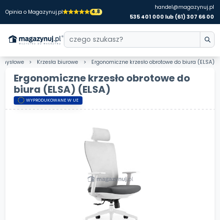
handel@magazynuj.pl
4.8
Opinia o Magazynuj.pl
535 401 000 lub (61) 307 66 00
emysłowe
Krzesła biurowe
Ergonomiczne krzesło obrotowe do biura (ELSA)
Ergonomiczne krzesło obrotowe do
biura (ELSA)
(ELSA)
WYPRODUKOWANE W UE