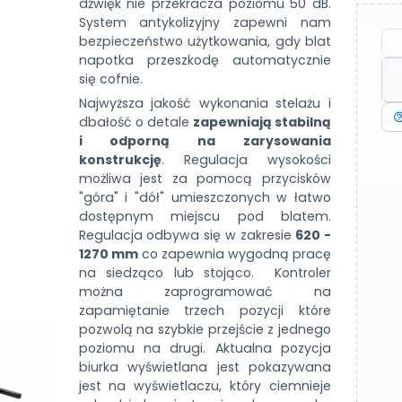
dźwięk nie przekracza poziomu 50 dB.
System antykolizyjny zapewni nam
bezpieczeństwo użytkowania, gdy blat
napotka przeszkodę automatycznie
się cofnie.
Najwyższa jakość wykonania stelażu i
dbałość o detale
zapewniają stabilną
i odporną na zarysowania
konstrukcję
. Regulacja wysokości
możliwa jest za pomocą przycisków
"góra" i "dół" umieszczonych w łatwo
dostępnym miejscu pod blatem.
Regulacja odbywa się w zakresie
620 -
1270 mm
co zapewnia wygodną pracę
na siedząco lub stojąco. Kontroler
można zaprogramować na
zapamiętanie trzech pozycji które
pozwolą na szybkie przejście z jednego
poziomu na drugi. Aktualna pozycja
biurka wyświetlana jest pokazywana
jest na wyświetlaczu, który ciemnieje