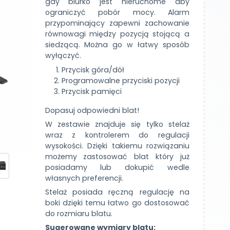
gdy biurko jest nieruchome aby
ograniczyć pobór mocy. Alarm
przypominający zapewni zachowanie
równowagi między pozycją stojącą a
siedzącą. Można go w łatwy sposób
wyłączyć.
Przycisk góra/dół
Programowalne przyciski pozycji
Przycisk pamięci
Dopasuj odpowiedni blat!
W zestawie znajduje się tylko stelaż
wraz z kontrolerem do regulacji
wysokości. Dzięki takiemu rozwiązaniu
możemy zastosować blat który już
posiadamy lub dokupić wedle
własnych preferencji.
Stelaż posiada ręczną regulację na
boki dzięki temu łatwo go dostosować
do rozmiaru blatu.
Sugerowane wymiary blatu: