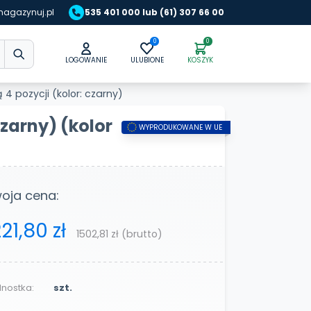
agazynuj.pl
535 401 000 lub (61) 307 66 00
0
0
LOGOWANIE
ULUBIONE
KOSZYK
 4 pozycji (kolor: czarny)
czarny)
(kolor
WYPRODUKOWANE W UE
oja cena:
221,80 zł
1502,81 zł
(brutto)
nostka:
szt.