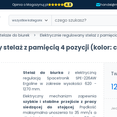
4.8
Opinia o Magazynuj.pl
handel@m
telaże do biurek
Elektrycznie regulowany stelaż z pamięcią
stelaż z pamięcią 4 pozycji (kolor: 
Stelaż do biurka
z elektryczną
Tw
regulacją Spacetronik SPE-226AW
Ergoline w zakresie wysokości 620 -
1
1270 mm.
Elektryczny mechanizm zapewnia
szybkie i stabilne przejście z pracy
siedzącej do stojącej
. Prędkość
Jed
maksymalna unoszenia to 35 mm/s a