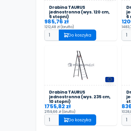
Drabina TAURUS
D
jednostronna (wys. 120 cm,
je
5 stopni)
6 
985,76 zł
120
1212,48 zł
(brutto)
1483,
Do koszyka
Drabina TAURUS
D
jednostronna (wys. 235 cm,
je
10 stopni)
s
1755,82 zł
836
2159,66 zł
(brutto)
1028,
Do koszyka