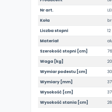
Nr art.
LE
Koła
br
Liczba stopni
12
Materiał
al
Szerokość stopni [cm]
76
Waga [kg]
20
Wymiar podestu [cm]
30
Wymiary [mm]
37
Wysokość [cm]
3
Wysokość stania [cm]
2