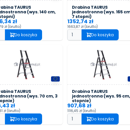
rabina TAURUS
Drabina TAURUS
dnostronna (wys. 140 cm,
jednostronna (wys. 165 cm
stopni)
7 stopni)
6,34 zł
1352,74 zł
79 zł
(brutto)
1663,87 zł
(brutto)
Do koszyka
Do koszyka
rabina TAURUS
Drabina TAURUS
dnostronna (wys. 70 cm, 3
jednostronna (wys. 95 cm,
topnie)
stopnie)
,43 zł
907,68 zł
81 zł
(brutto)
1116,45 zł
(brutto)
Do koszyka
Do koszyka