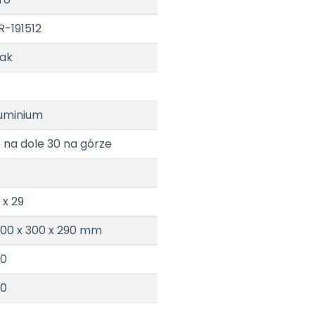
R-191512
ak
uminium
 na dole 30 na górze
 x 29
00 x 300 x 290 mm
70
80