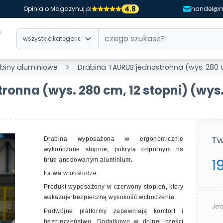
4.8
Opinia o Magazynuj.pl
handel@m
biny aluminiowe
Drabina TAURUS jednostronna (wys. 280 c
ronna (wys. 280 cm, 12 stopni)
(wys.
Tw
Drabina wyposażona w ergonomicznie
wykończone stopnie, pokryta odpornym na
1
brud anodowanym aluminium.
Łatwa w obsłudze.
Produkt wyposażony w czerwony stopień, który
wskazuje bezpieczną wysokość wchodzenia.
Jed
Podwójne platformy zapewniają komfort i
bezpieczeństwo. Dodatkowo w dolnej części