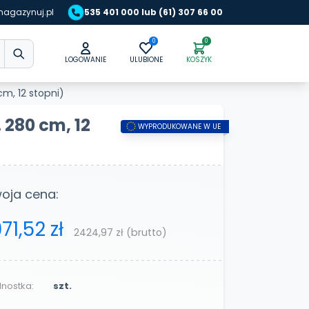
agazynuj.pl
535 401 000 lub (61) 307 66 00
0
0
LOGOWANIE
ULUBIONE
KOSZYK
m, 12 stopni)
 280 cm, 12
WYPRODUKOWANE W UE
oja cena:
971,52 zł
2424,97 zł
(brutto)
nostka:
szt.