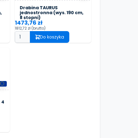
Drabina TAURUS
,
jednostronna (wys. 190 cm,
8 stopni)
1473,76 zł
1812,72 zł
(brutto)
Do koszyka
 4