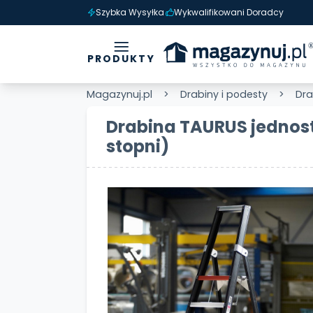
Szybka Wysyłka
Wykwalifikowani Doradcy
PRODUKTY
Magazynuj.pl
Drabiny i podesty
Dra
Drabina TAURUS jednost
stopni)