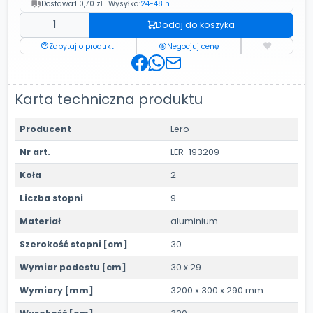
Dostawa:
110,70 zł
Wysyłka:
24-48 h
Dodaj do koszyka
Zapytaj o produkt
Negocjuj cenę
Karta techniczna produktu
Producent
Lero
Nr art.
LER-193209
Koła
2
Liczba stopni
9
Materiał
aluminium
Szerokość stopni [cm]
30
Wymiar podestu [cm]
30 x 29
Wymiary [mm]
3200 x 300 x 290 mm