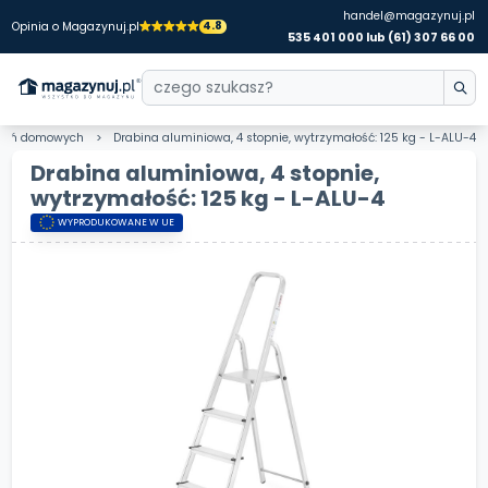
handel@magazynuj.pl
4.8
Opinia o Magazynuj.pl
535 401 000 lub (61) 307 66 00
owań domowych
Drabina aluminiowa, 4 stopnie, wytrzymałość: 125 kg - L-ALU-4
Drabina aluminiowa, 4 stopnie,
wytrzymałość: 125 kg - L-ALU-4
WYPRODUKOWANE W UE