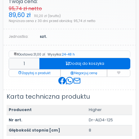
Twoja cena:
95,74 zł
netto
89,60 zł
110,20 zł
(brutto)
Najniższa cena z 30 dni przed obniżką:
95,74 zł
netto
Jednostka:
szt.
Dostawa:
31,00 zł
Wysyłka:
24-48 h
Dodaj do koszyka
Zapytaj o produkt
Negocjuj cenę
Karta techniczna produktu
Producent
Higher
Nr art.
Dr-ALD4-125
Głębokość stopnia [cm]
8