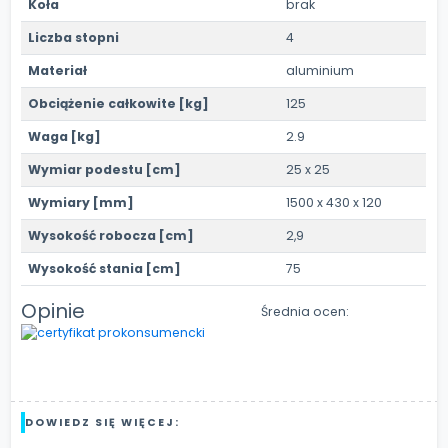
Koła
brak
Liczba stopni
4
Materiał
aluminium
Obciążenie całkowite [kg]
125
Waga [kg]
2.9
Wymiar podestu [cm]
25 x 25
Wymiary [mm]
1500 x 430 x 120
Wysokość robocza [cm]
2,9
Wysokość stania [cm]
75
Opinie
Średnia ocen:
DOWIEDZ SIĘ WIĘCEJ: