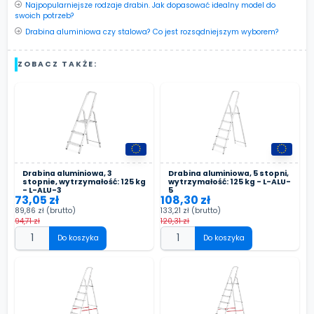
Najpopularniejsze rodzaje drabin. Jak dopasować idealny model do
swoich potrzeb?
Drabina aluminiowa czy stalowa? Co jest rozsądniejszym wyborem?
ZOBACZ TAKŻE:
Drabina aluminiowa, 3
Drabina aluminiowa, 5 stopni,
stopnie, wytrzymałość: 125 kg
wytrzymałość: 125 kg - L-ALU-
- L-ALU-3
5
73,05 zł
108,30 zł
89,86 zł
(brutto)
133,21 zł
(brutto)
94,71 zł
120,31 zł
Do koszyka
Do koszyka