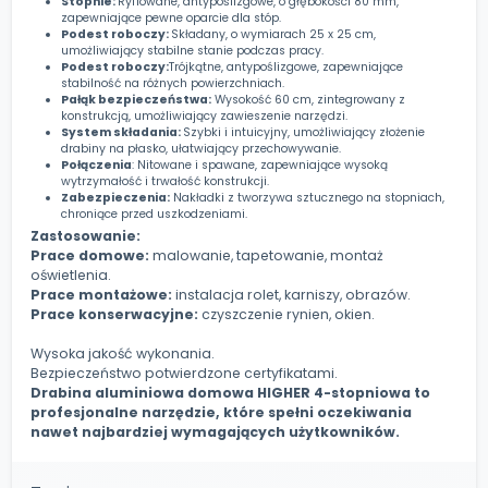
Stopnie:
Ryflowane, antypoślizgowe, o głębokości 80 mm,
zapewniające pewne oparcie dla stóp.
Podest roboczy:
Składany, o wymiarach 25 x 25 cm,
umożliwiający stabilne stanie podczas pracy.
Podest roboczy:
Trójkątne, antypoślizgowe, zapewniające
stabilność na różnych powierzchniach.
Pałąk bezpieczeństwa:
Wysokość 60 cm, zintegrowany z
konstrukcją, umożliwiający zawieszenie narzędzi.
System składania:
Szybki i intuicyjny, umożliwiający złożenie
drabiny na płasko, ułatwiający przechowywanie.
Połączenia
: Nitowane i spawane, zapewniające wysoką
wytrzymałość i trwałość konstrukcji.
Zabezpieczenia:
Nakładki z tworzywa sztucznego na stopniach,
chroniące przed uszkodzeniami.
Zastosowanie:
Prace domowe:
malowanie, tapetowanie, montaż
oświetlenia.
Prace montażowe:
instalacja rolet, karniszy, obrazów.
Prace konserwacyjne:
czyszczenie rynien, okien.
Wysoka jakość wykonania.
Bezpieczeństwo potwierdzone certyfikatami.
Drabina aluminiowa domowa HIGHER 4-stopniowa to
profesjonalne narzędzie, które spełni oczekiwania
nawet najbardziej wymagających użytkowników.