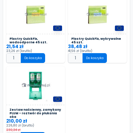
Plastry QuickFix,
Plastry QuickFix, wykrywalne
wodoodporne 45 szt.
45 szt.
21,54 zł
38,48 zł
23,26 zł
(brutto)
41,56 zł
(brutto)
Do koszyka
Do koszyka
Zestaw naścienny, zamykany
PLUM - roztwór do płukania
oka
210,00 zł
226,80 zł
(brutto)
230,34 zł