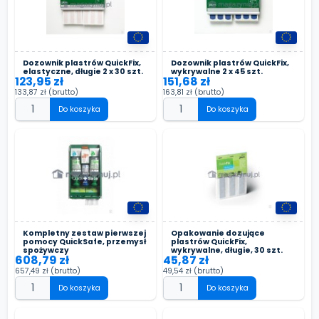
Dozownik plastrów QuickFix,
Dozownik plastrów QuickFix,
elastyczne, długie 2 x 30 szt.
wykrywalne 2 x 45 szt.
123,95 zł
151,68 zł
133,87 zł
(brutto)
163,81 zł
(brutto)
Do koszyka
Do koszyka
Kompletny zestaw pierwszej
Opakowanie dozujące
pomocy QuickSafe, przemysł
plastrów QuickFix,
spożywczy
wykrywalne, długie, 30 szt.
608,79 zł
45,87 zł
657,49 zł
(brutto)
49,54 zł
(brutto)
Do koszyka
Do koszyka