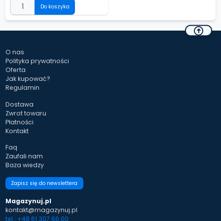
Do koszyka
O nas
Polityka prywatności
Oferta
Jak kupować?
Regulamin
Dostawa
Zwrot towaru
Płatności
Kontakt
Faq
Zaufali nam
Baza wiedzy
Zapisz się do newslettera
Magazynuj.pl
kontakt@magazynuj.pl
tel.: +48 61 307 66 00