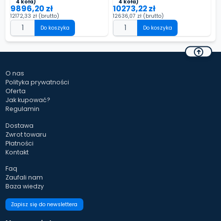
4 koła)
4 koła)
9896,20 zł
10273,22 zł
12172,33 zł
(brutto)
12636,07 zł
(brutto)
Do koszyka
Do koszyka
O nas
Polityka prywatności
Oferta
Jak kupować?
Regulamin
Dostawa
Zwrot towaru
Płatności
Kontakt
Faq
Zaufali nam
Baza wiedzy
Zapisz się do newslettera