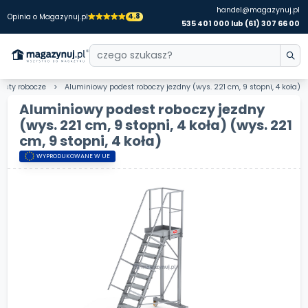
handel@magazynuj.pl
4.8
Opinia o Magazynuj.pl
535 401 000 lub (61) 307 66 00
esty robocze
Aluminiowy podest roboczy jezdny (wys. 221 cm, 9 stopni, 4 koła)
Aluminiowy podest roboczy jezdny
(wys. 221 cm, 9 stopni, 4 koła)
(wys. 221
cm, 9 stopni, 4 koła)
WYPRODUKOWANE W UE