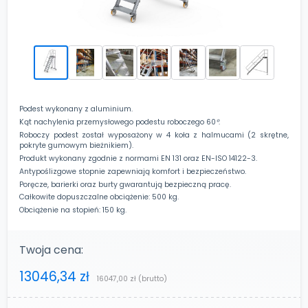
Podest wykonany z aluminium.
Kąt nachylenia przemysłowego podestu roboczego 60
°
.
Roboczy podest został wyposażony w 4 koła z halmucami (2 skrętne,
pokryte gumowym bieżnikiem).
Produkt wykonany zgodnie z normami EN 131 oraz EN-ISO 14122-3.
Antypoślizgowe stopnie zapewniają komfort i bezpieczeństwo.
Poręcze, barierki oraz burty gwarantują bezpieczną pracę.
Całkowite dopuszczalne obciążenie: 500 kg.
Obciążenie na stopień: 150 kg.
Twoja cena:
13046,34 zł
16047,00 zł
(brutto)