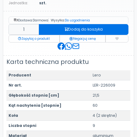
Jednostka:
szt.
Dostawa:
Darmowa
Wysyłka:
Do uzgodnienia
Dodaj do koszyka
Zapytaj o produkt
Negocjuj cenę
Karta techniczna produktu
Producent
Lero
Nr art.
LER-226009
Głębokość stopnia [cm]
21,5
Kąt nachylenia [stopnie]
60
Koła
4 (2 skrętne)
Liczba stopni
9
Materiał
aluminium